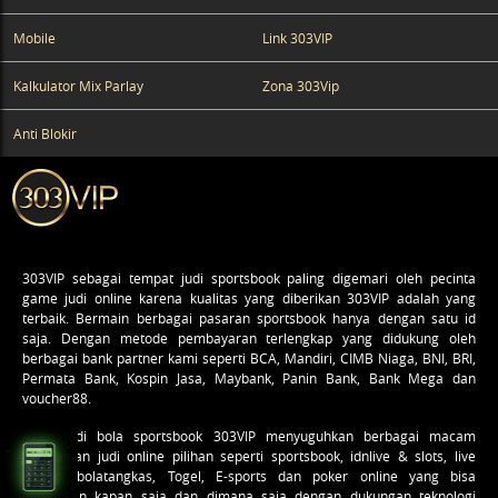
Mobile
Link 303VIP
Kalkulator Mix Parlay
Zona 303Vip
Anti Blokir
303VIP
sebagai tempat judi sportsbook paling digemari oleh pecinta
game judi online karena kualitas yang diberikan 303VIP adalah yang
terbaik. Bermain berbagai pasaran sportsbook hanya dengan satu id
saja. Dengan metode pembayaran terlengkap yang didukung oleh
berbagai bank partner kami seperti BCA, Mandiri, CIMB Niaga, BNI, BRI,
Permata Bank, Kospin Jasa, Maybank, Panin Bank, Bank Mega dan
voucher88.
Agen judi bola sportsbook 303VIP menyuguhkan berbagai macam
permainan
judi online
pilihan seperti sportsbook, idnlive & slots, live
casino, bolatangkas, Togel, E-sports dan poker online yang bisa
dimainkan kapan saja dan dimana saja dengan dukungan teknologi